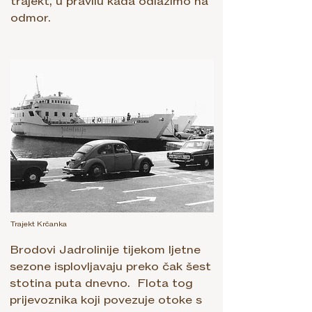
trajekt, u pravilu kada odlazimo na
odmor.
Trajekt Krčanka
Brodovi Jadrolinije tijekom ljetne
sezone isplovljavaju preko čak šest
stotina puta dnevno. Flota tog
prijevoznika koji povezuje otoke s