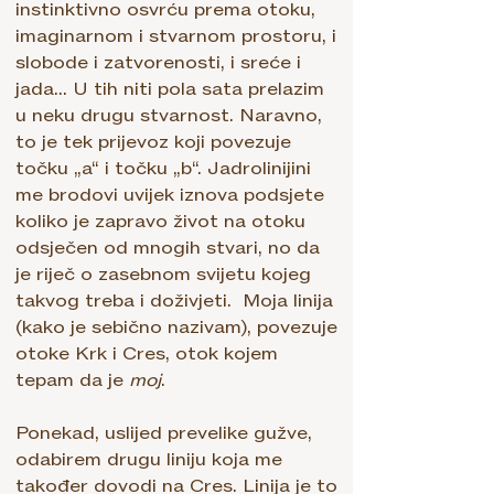
instinktivno osvrću prema otoku,
imaginarnom i stvarnom prostoru, i
slobode i zatvorenosti, i sreće i
jada... U tih niti pola sata prelazim
u neku drugu stvarnost. Naravno,
to je tek prijevoz koji povezuje
točku „a“ i točku „b“. Jadrolinijini
me brodovi uvijek iznova podsjete
koliko je zapravo život na otoku
odsječen od mnogih stvari, no da
je riječ o zasebnom svijetu kojeg
takvog treba i doživjeti. Moja linija
(kako je sebično nazivam), povezuje
otoke Krk i Cres, otok kojem
tepam da je
moj
.
Ponekad, uslijed prevelike gužve,
odabirem drugu liniju koja me
također dovodi na Cres. Linija je to