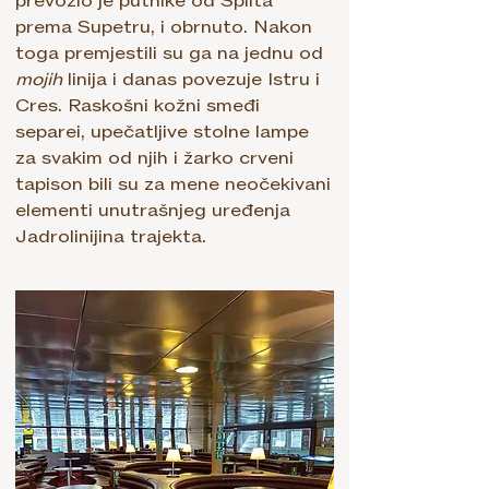
prevozio je putnike od Splita
prema Supetru, i obrnuto. Nakon
toga premjestili su ga na jednu od
mojih
linija i danas povezuje Istru i
Cres. Raskošni kožni smeđi
separei, upečatljive stolne lampe
za svakim od njih i žarko crveni
tapison bili su za mene neočekivani
elementi unutrašnjeg uređenja
Jadrolinijina trajekta.