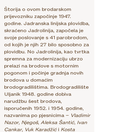
Štorija o ovom brodarskom
prijevozniku započinje 1947.
godine. Jadranska linijska plovidba,
skraćeno Jadrolinija, započela je
svoje poslovanje s 41 parobrodom,
od kojih je njih 27 bilo sposobno za
plovidbu. No Jadrolinija, kao tvrtka
spremna za modernizaciju ubrzo
prelazi na brodove s motornim
pogonom i počinje gradnja novih
brodova u domaćim
brodogradilištima. Brodogradilište
Uljanik 1948. godine dobiva
narudžbu šest brodova,
isporučenih 1952. i 1954. godine,
nazvanima po pjesnicima –
Vladimir
Nazor
,
Njegoš
,
Aleksa Šantić
,
Ivan
Cankar
,
Vuk Karadžić
i
Kosta