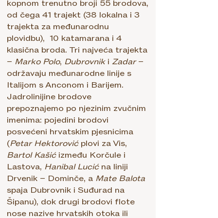
kopnom trenutno broji 55 brodova,
od čega 41 trajekt (38 lokalna i 3
trajekta za međunarodnu
plovidbu), 10 katamarana i 4
klasična broda. Tri najveća trajekta
–
Marko Polo
,
Dubrovnik
i
Zadar
–
održavaju međunarodne linije s
Italijom s Anconom i Barijem.
Jadrolinijine brodove
prepoznajemo po njezinim zvučnim
imenima: pojedini brodovi
posvećeni hrvatskim pjesnicima
(
Petar Hektorović
plovi za Vis,
Bartol Kašić
između Korčule i
Lastova,
Hanibal Lucić
na liniji
Drvenik – Dominče, a
Mate Balota
spaja Dubrovnik i Suđurad na
Šipanu), dok drugi brodovi flote
nose nazive hrvatskih otoka ili