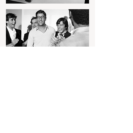
Nino Cerruti s modelina na reviji 1977.
godine (Fairchild Archive)
Osim kreiranja, Cerrutija je