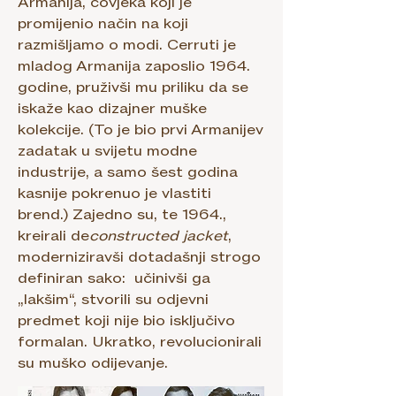
Armanija, čovjeka koji je
promijenio način na koji
razmišljamo o modi. Cerruti je
mladog Armanija zaposlio 1964.
godine, pruživši mu priliku da se
iskaže kao dizajner muške
kolekcije. (To je bio prvi Armanijev
zadatak u svijetu modne
industrije, a samo šest godina
kasnije pokrenuo je vlastiti
brend.) Zajedno su, te 1964.,
kreirali de
constructed jacket
,
moderniziravši dotadašnji strogo
definiran sako: učinivši ga
„lakšim“, stvorili su odjevni
predmet koji nije bio isključivo
formalan. Ukratko, revolucionirali
su muško odijevanje.