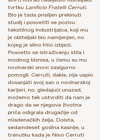
smrti morao naslijediti obiteljsku
tvrtku
Lanificio Fratelli Cerruti
.
Bio je tada prisiljen prekinuti
studij i posvetiti se pozivu
tekstilnog industrijalca, koji mu
je obiteljski bio namijenjen, no
kojeg je silno htio izbjeći.
Posvetio se istraživanju stila i
modnog biznisa, u čemu su mu
novinarski snovi zasigurno
pomogli. Cerruti, dakle, nije uspio
dosanjati svoj san o novinarskoj
karijeri, no, gledajući unazad,
možemo tek ustvrditi da nam je
drago da se njegova životna
priča odigrala drugačije od
mladenačkih želja. Doista,
sedamdeset godina kasnije, u
trenutku kada je Nino Cerruti