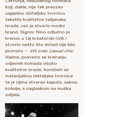
Cerrutija, nesuđenog novinara
koji, dakle, nije tek preuzeo
uspješnu obiteljsku tvornicu
tekstila kvalitetne talijanske
izrade, već je stvorio modni
brand. Signor Nino odlučno je
krenuo u taj kreatorski rizik i
stvorio nešto što dotad nije bilo
poznato – stil zvan
casual chic
.
Naime, posvetio se kreiranju
odjevnih komada visoko
kvalitetne izrade, koristeći se
materijalima obiteljske tvornice
te je njima stvarao kapute, sakoe,
košulje, s naglaskom na muška
odijela.